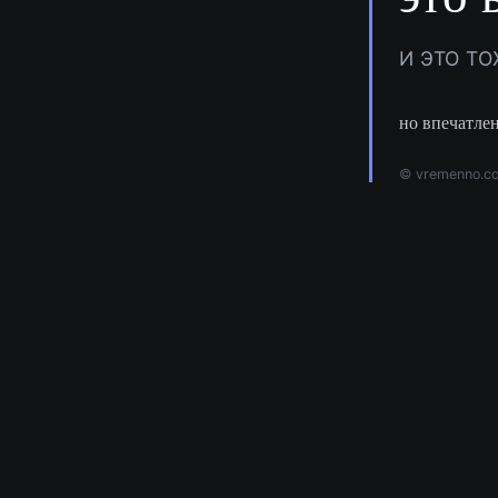
И ЭТО Т
но впечатлен
© vremenno.c